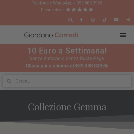
Telefono e WhatsApp » 393 888 3965
Dicono di noi
10 Euro a Settimana!
Senza Anticipo e senza Busta Paga.
Clicca qui e chiama al +39 388 839 65
Collezione Gemma